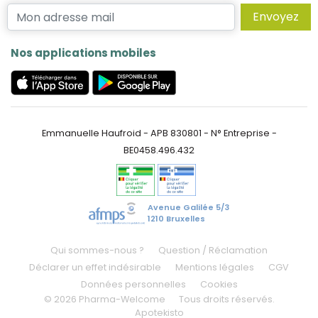
Envoyez
Nos applications mobiles
Emmanuelle Haufroid - APB 830801 - N° Entreprise -
BE0458.496.432
Avenue Galilée 5/3
1210 Bruxelles
Qui sommes-nous ?
Question / Réclamation
Déclarer un effet indésirable
Mentions légales
CGV
Données personnelles
Cookies
© 2026 Pharma-Welcome
Tous droits réservés.
Apotekisto