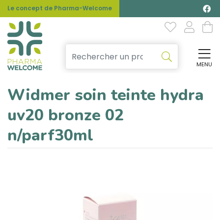
Le concept de Pharma-Welcome
MENU
Affi
Widmer soin teinte hydra
uv20 bronze 02
n/parf30ml