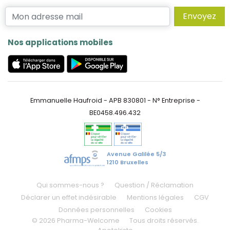
Envoyez
Nos applications mobiles
Emmanuelle Haufroid - APB 830801 - N° Entreprise -
BE0458.496.432
Avenue Galilée 5/3
1210 Bruxelles
Qui sommes-nous ?
Question / Réclamation
Déclarer un effet indésirable
Mentions légales
CGV
Données personnelles
Cookies
© 2026 Pharma-Welcome
Tous droits réservés.