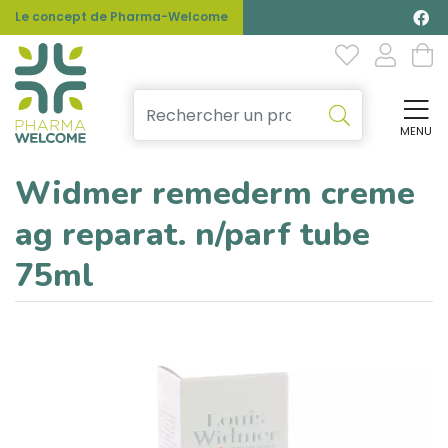
Le concept de Pharma-Welcome
MENU
Affi
Widmer remederm creme
ag reparat. n/parf tube
75ml