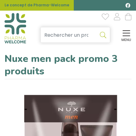
Le concept de Pharma-Welcome
MENU
Affi
Nuxe men pack promo 3
produits