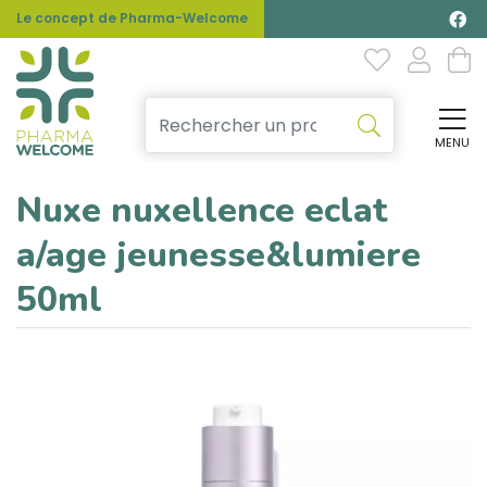
Le concept de Pharma-Welcome
MENU
Affi
Nuxe nuxellence eclat
a/age jeunesse&lumiere
50ml