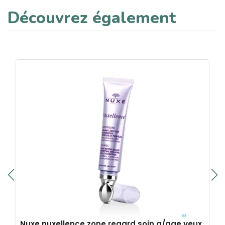
Découvrez également
Nuxe nuxellence zone regard soin a/age yeux