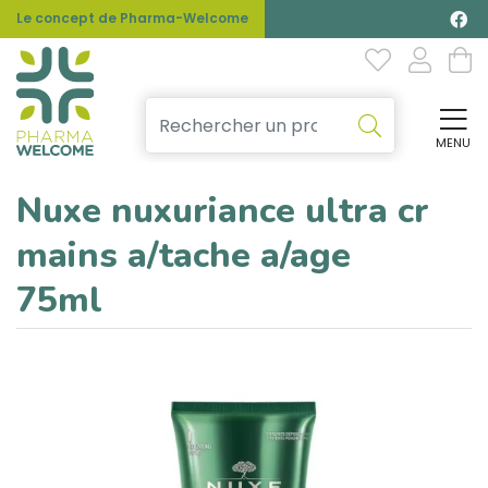
Le concept de Pharma-Welcome
MENU
Affi
Nuxe nuxuriance ultra cr
mains a/tache a/age
75ml