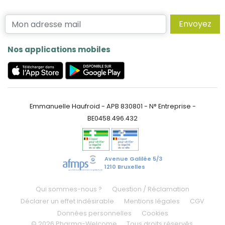
Envoyez
Nos applications mobiles
Emmanuelle Haufroid - APB 830801 - N° Entreprise -
BE0458.496.432
Avenue Galilée 5/3
1210 Bruxelles
Qui sommes-nous ?
Question / Réclamation
Déclarer un effet indésirable
Mentions légales
CGV
Données personnelles
Cookies
© 2026 Pharma-Welcome
Tous droits réservés.