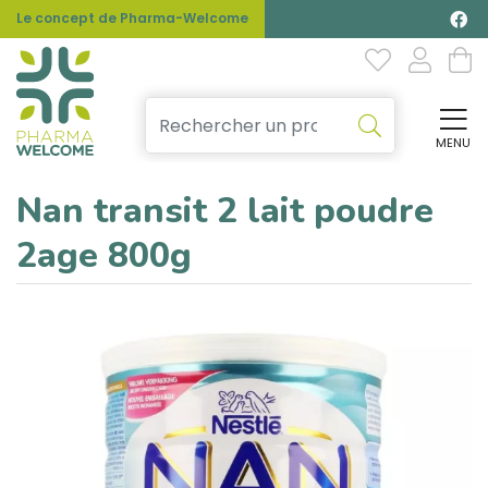
Le concept de Pharma-Welcome
MENU
Affi
Nan transit 2 lait poudre
2age 800g