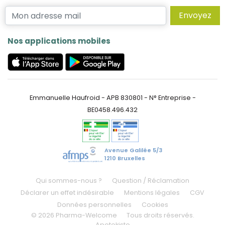
Envoyez
Nos applications mobiles
Emmanuelle Haufroid - APB 830801 - N° Entreprise -
BE0458.496.432
Avenue Galilée 5/3
1210 Bruxelles
Qui sommes-nous ?
Question / Réclamation
Déclarer un effet indésirable
Mentions légales
CGV
Données personnelles
Cookies
© 2026 Pharma-Welcome
Tous droits réservés.
Apotekisto