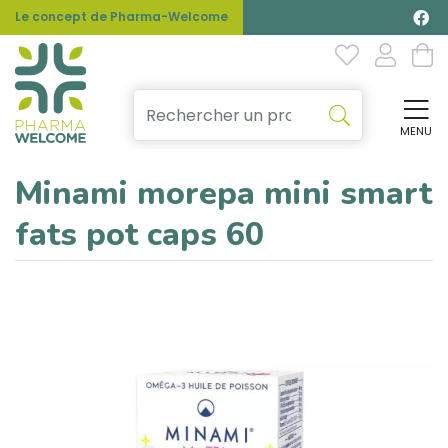
Le concept de Pharma-Welcome
MENU
Affi
Minami morepa mini smart
fats pot caps 60