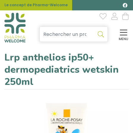
Le concept de Pharma-Welcome
MENU
Affi
Lrp anthelios ip50+
dermopediatrics wetskin
250ml