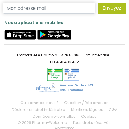
Envoyez
Nos applications mobiles
Emmanuelle Haufroid - APB 830801 - N° Entreprise -
BE0458.496.432
Avenue Galilée 5/3
1210 Bruxelles
Qui sommes-nous ?
Question / Réclamation
Déclarer un effet indésirable
Mentions légales
CGV
Données personnelles
Cookies
© 2026 Pharma-Welcome
Tous droits réservés.
Apotekisto