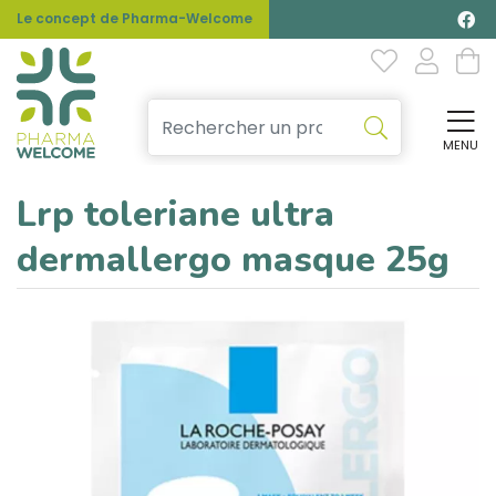
Le concept de Pharma-Welcome
MENU
Affi
Lrp toleriane ultra
dermallergo masque 25g