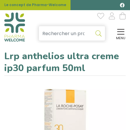
Le concept de Pharma-Welcome
MENU
Affi
Lrp anthelios ultra creme
ip30 parfum 50ml