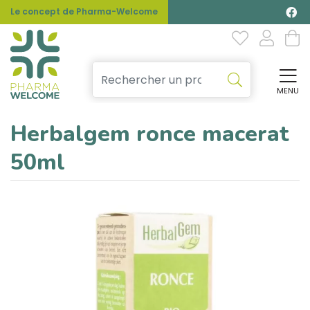
Le concept de Pharma-Welcome
MENU
Affi
Herbalgem ronce macerat
50ml