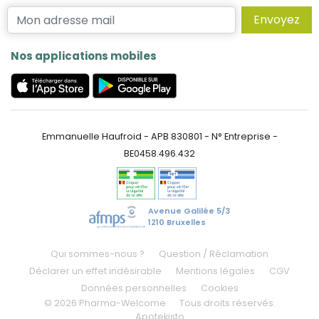
Envoyez
Nos applications mobiles
Emmanuelle Haufroid - APB 830801 - N° Entreprise -
BE0458.496.432
Avenue Galilée 5/3
1210 Bruxelles
Qui sommes-nous ?
Question / Réclamation
Déclarer un effet indésirable
Mentions légales
CGV
Données personnelles
Cookies
© 2026 Pharma-Welcome
Tous droits réservés.
Apotekisto