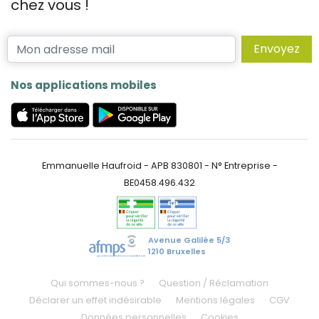
chez vous !
Envoyez
Nos applications mobiles
Emmanuelle Haufroid - APB 830801 - N° Entreprise -
BE0458.496.432
Avenue Galilée 5/3
1210 Bruxelles
Qui sommes-nous ?
Question / Réclamation
Déclarer un effet indésirable
Mentions légales
CGV
Données personnelles
Cookies