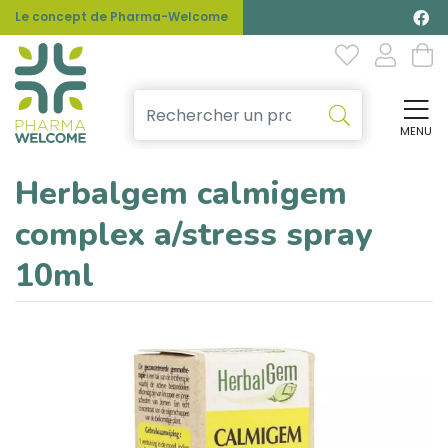
Le concept de Pharma-Welcome
MENU
Affi
Herbalgem calmigem
complex a/stress spray
10ml