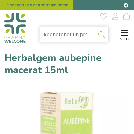
Le concept de Pharma-Welcome
MENU
Affi
Herbalgem aubepine
macerat 15ml