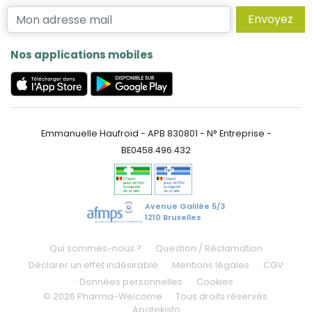
Envoyez
Nos applications mobiles
Emmanuelle Haufroid - APB 830801 - N° Entreprise -
BE0458.496.432
Avenue Galilée 5/3
1210 Bruxelles
Qui sommes-nous ?
Question / Réclamation
Déclarer un effet indésirable
Mentions légales
CGV
Données personnelles
Cookies
© 2026 Pharma-Welcome
Tous droits réservés.
Apotekisto