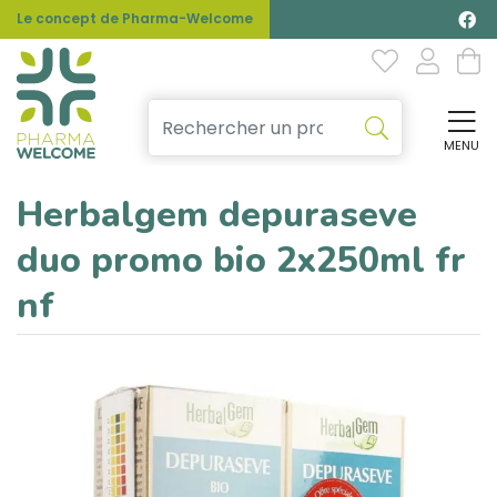
Le concept de Pharma-Welcome
MENU
Affi
Herbalgem depuraseve
duo promo bio 2x250ml fr
nf