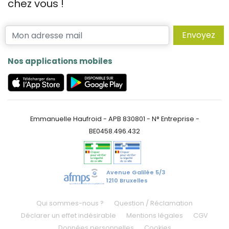
chez vous !
Envoyez
Nos applications mobiles
Emmanuelle Haufroid - APB 830801 - N° Entreprise -
BE0458.496.432
Avenue Galilée 5/3
1210 Bruxelles
Qui sommes-nous ?
Question / Réclamation
Déclarer un effet indésirable
Mentions légales
CGV
Données personnelles
Cookies