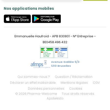
Nos applications mobiles
Emmanuelle Haufroid - APB 830801 - N° Entreprise -
BE0458.496.432
Avenue Galilée 5/3
1210 Bruxelles
Qui sommes-nous ?
Question / Réclamation
Déclarer un effet indésirable
Mentions légales
CGV
Données personnelles
Cookies
© 2026 Pharma-Welcome
Tous droits réservés.
Apotekisto