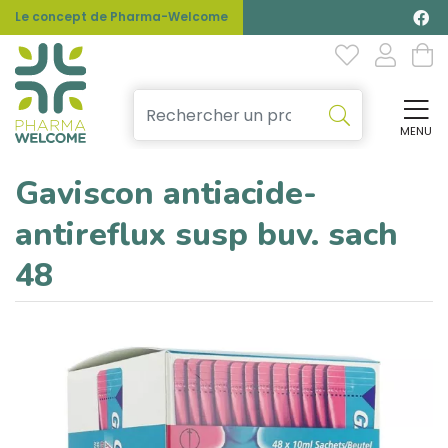
Le concept de Pharma-Welcome
MENU
Affi
Gaviscon antiacide-
antireflux susp buv. sach
48