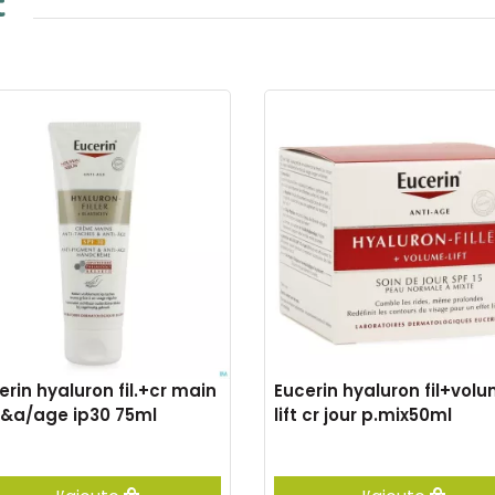
t
erin hyaluron fil.+cr main
Eucerin hyaluron fil+vol
.&a/age ip30 75ml
lift cr jour p.mix50ml