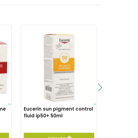
ume
Eucerin sun pigment control
Eucerin ato
fluid ip50+ 50ml
calmante i