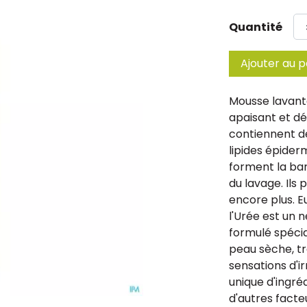
Quantité
Ajouter au p
Mousse lavant
apaisant et dé
contiennent de
lipides épider
forment la bar
du lavage. Ils 
encore plus. 
l'Urée est un 
formulé spécia
peau sèche, tr
sensations d'i
unique d'ingré
d'autres facte