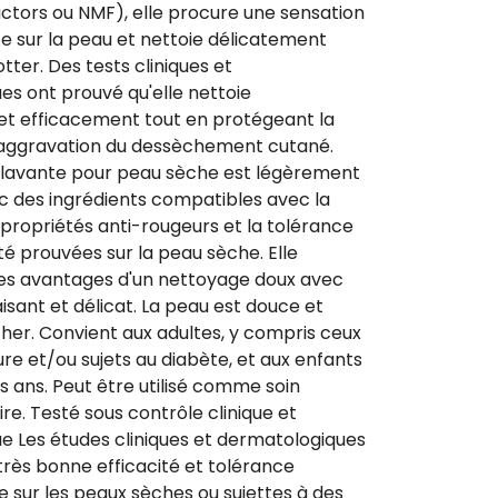
actors ou NMF), elle procure une sensation
e sur la peau et nettoie délicatement
ter. Des tests cliniques et
s ont prouvé qu'elle nettoie
et efficacement tout en protégeant la
'aggravation du dessèchement cutané.
lavante pour peau sèche est légèrement
 des ingrédients compatibles avec la
 propriétés anti-rougeurs et la tolérance
é prouvées sur la peau sèche. Elle
les avantages d'un nettoyage doux avec
sant et délicat. La peau est douce et
her. Convient aux adultes, y compris ceux
re et/ou sujets au diabète, et aux enfants
is ans. Peut être utilisé comme soin
. Testé sous contrôle clinique et
e Les études cliniques et dermatologiques
rès bonne efficacité et tolérance
sur les peaux sèches ou sujettes à des