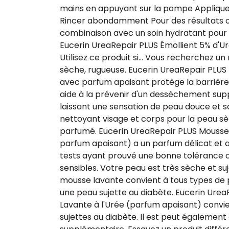
mains en appuyant sur la pompe Appliquer 
Rincer abondamment Pour des résultats op
combinaison avec un soin hydratant pour
Eucerin UreaRepair PLUS Émollient 5% d'U
Utilisez ce produit si… Vous recherchez un
sèche, rugueuse. Eucerin UreaRepair PLUS
avec parfum apaisant protège la barrière 
aide à la prévenir d'un dessèchement sup
laissant une sensation de peau douce et s
nettoyant visage et corps pour la peau s
parfumé. Eucerin UreaRepair PLUS Mousse 
parfum apaisant) a un parfum délicat et apa
tests ayant prouvé une bonne tolérance 
sensibles. Votre peau est très sèche et suje
mousse lavante convient à tous types de 
une peau sujette au diabète. Eucerin Ure
Lavante à l'Urée (parfum apaisant) convi
sujettes au diabète. Il est peut également