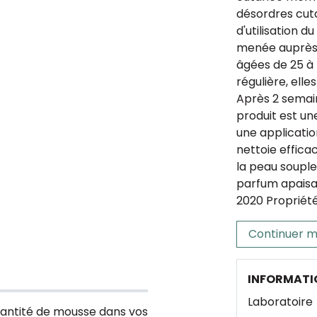
désordres cuta
d'utilisation d
menée auprès
âgées de 25 à 
régulière, elle
Après 2 semain
produit est u
une applicatio
nettoie effica
la peau souple
parfum apaisant
2020 Propriét
Continuer m
INFORMATI
Laboratoire
quantité de mousse dans vos