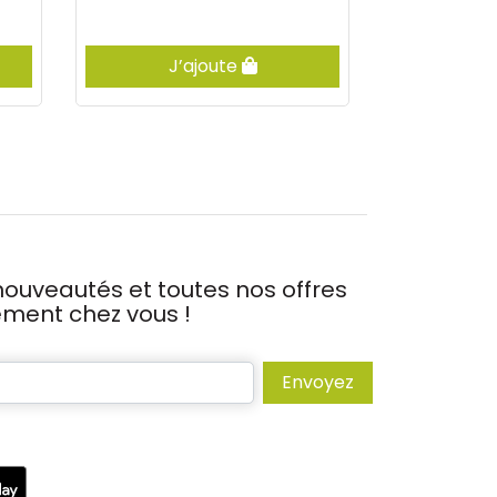
J’ajoute
Vis
ouveautés et toutes nos offres
tement chez vous !
Envoyez