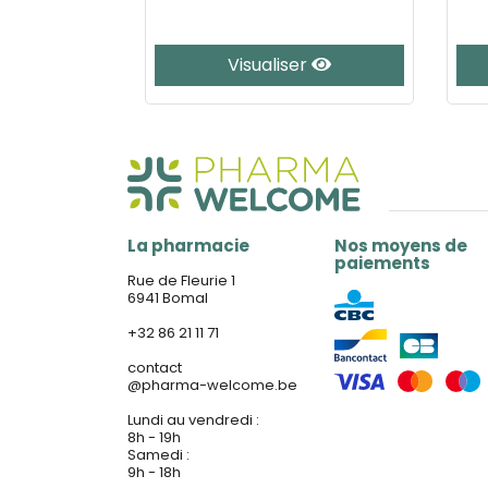
50ml
er
Visualiser
La pharmacie
Nos moyens de
paiements
Rue de Fleurie 1
6941 Bomal
+32 86 21 11 71
contact
@
pharma-welcome.be
Lundi au vendredi :
8h - 19h
Samedi :
9h - 18h