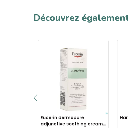
Découvrez égalemen
trol
Eucerin dermopure
Han
 calmant
adjunctive soothing cream