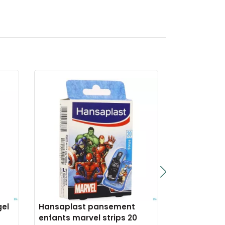
gel
Hansaplast pansement
Eucerin hyal
enfants marvel strips 20
volume lift