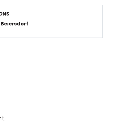
ONS
Beiersdorf
t.