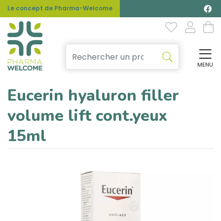
Le concept de Pharma-Welcome
MENU
Affi
Eucerin hyaluron filler
volume lift cont.yeux
15ml