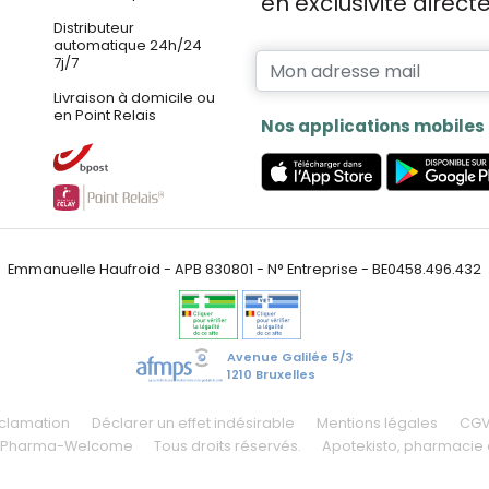
en exclusivité direc
Distributeur
automatique 24h/24
7j/7
Livraison à domicile ou
en Point Relais
Nos applications mobiles
Emmanuelle Haufroid - APB 830801 - N° Entreprise - BE0458.496.432
Avenue Galilée 5/3
1210 Bruxelles
éclamation
Déclarer un effet indésirable
Mentions légales
CG
 Pharma-Welcome
Tous droits réservés.
Apotekisto
, pharmacie 