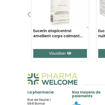
iller+elast.
Eucerin atopicontrol
Euce
ml
emollient corps calmant
nui
250ml
er
Visualiser
La pharmacie
Nos moyens de
paiements
Rue de Fleurie 1
6941 Bomal