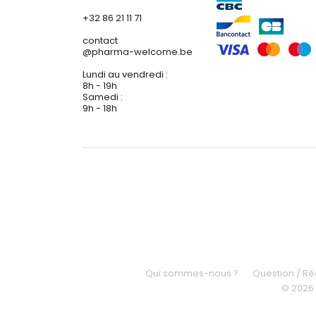
+32 86 21 11 71
contact
@
pharma-welcome.be
Lundi au vendredi :
8h - 19h
Samedi :
9h - 18h
Qui sommes-nous ?
Question / R
© 2026