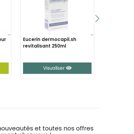
our
Eucerin dermocapil.sh
Eucerin der
revitalisant 250ml
doux 250ml
Visualiser
Vis
ouveautés et toutes nos offres