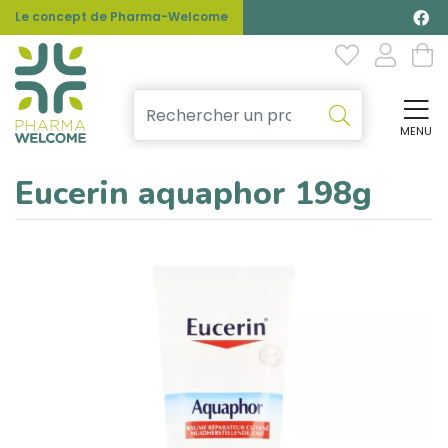
Le concept de Pharma-Welcome
MENU
Affi
Eucerin aquaphor 198g