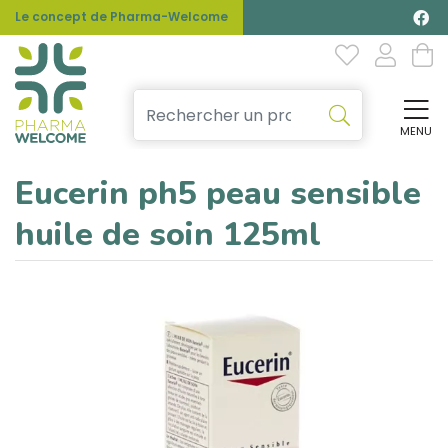
Le concept de Pharma-Welcome
MENU
Affi
Eucerin ph5 peau sensible
huile de soin 125ml