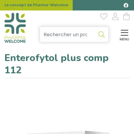
Le concept de Pharma-Welcome
MENU
Affi
Enterofytol plus comp
112