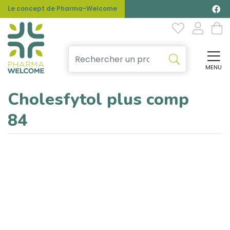
Le concept de Pharma-Welcome
MENU
Affi
Cholesfytol plus comp
84