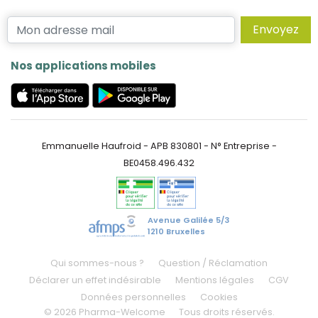
Envoyez
Nos applications mobiles
Emmanuelle Haufroid - APB 830801 - N° Entreprise -
BE0458.496.432
Avenue Galilée 5/3
1210 Bruxelles
Qui sommes-nous ?
Question / Réclamation
Déclarer un effet indésirable
Mentions légales
CGV
Données personnelles
Cookies
© 2026 Pharma-Welcome
Tous droits réservés.