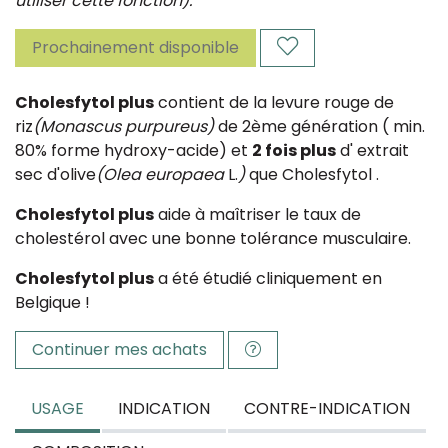
utiliser cette fonction).
Prochainement disponible
Cholesfytol plus
contient de la levure rouge de
riz
(Monascus purpureus)
de 2ème génération ( min.
80% forme hydroxy-acide) et
2 fois plus
d' extrait
sec d'olive
(Olea europaea
L.
)
que Cholesfytol .
Cholesfytol plus
aide à maîtriser le taux de
cholestérol avec une bonne tolérance musculaire.
Cholesfytol plus
a été étudié cliniquement en
Belgique !
Continuer mes achats
USAGE
INDICATION
CONTRE-INDICATION