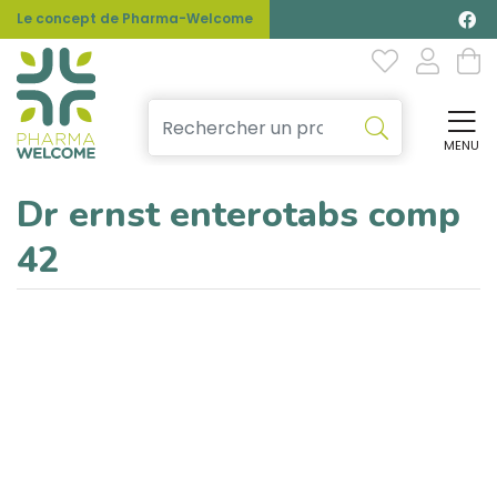
Le concept de Pharma-Welcome
MENU
Affi
Dr ernst enterotabs comp
42