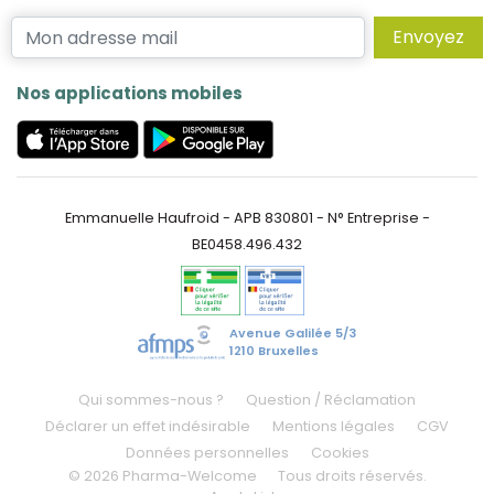
Envoyez
Nos applications mobiles
Emmanuelle Haufroid - APB 830801 - N° Entreprise -
BE0458.496.432
Avenue Galilée 5/3
1210 Bruxelles
Qui sommes-nous ?
Question / Réclamation
Déclarer un effet indésirable
Mentions légales
CGV
Données personnelles
Cookies
© 2026 Pharma-Welcome
Tous droits réservés.