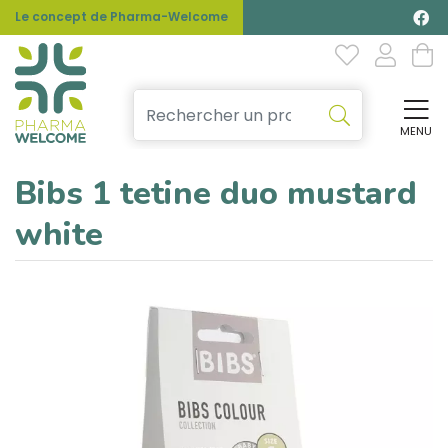
Le concept de Pharma-Welcome
MENU
Affi
Bibs 1 tetine duo mustard
white