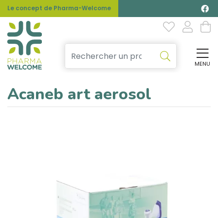
Le concept de Pharma-Welcome
MENU
Affi
Acaneb art aerosol