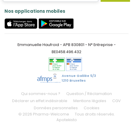
Nos applications mobiles
Emmanuelle Haufroid - APB 830801 - N° Entreprise -
BE0458.496.432
Avenue Galilée 5/3
1210 Bruxelles
Qui sommes-nous ?
Question / Réclamation
Déclarer un effet indésirable
Mentions légales
CGV
Données personnelles
Cookies
© 2026 Pharma-Welcome
Tous droits réservés.
Apotekisto