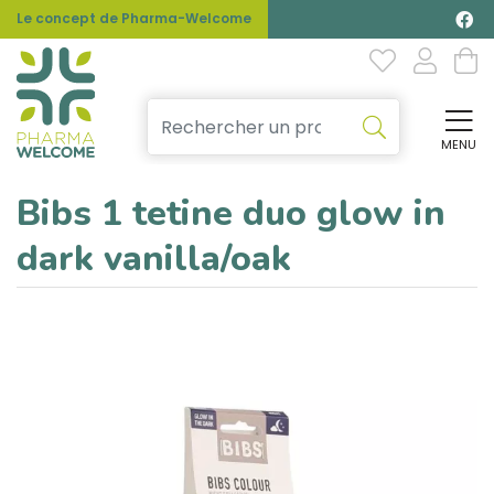
Le concept de Pharma-Welcome
MENU
Affi
Bibs 1 tetine duo glow in
dark vanilla/oak