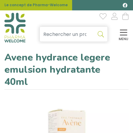
Le concept de Pharma-Welcome
MENU
Affi
Avene hydrance legere
emulsion hydratante
40ml