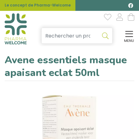
Le concept de Pharma-Welcome
MENU
Affi
Avene essentiels masque
apaisant eclat 50ml