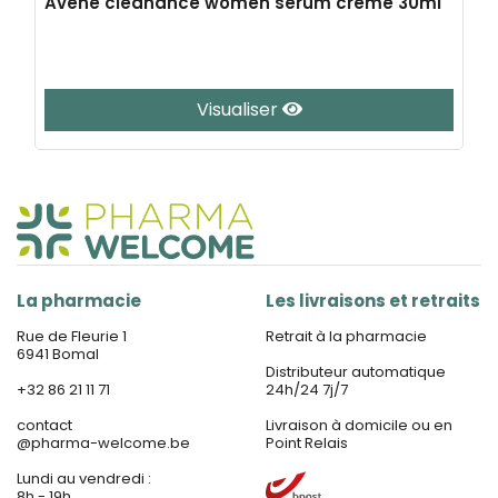
Avene cleanance women serum creme 30ml
Visualiser
La pharmacie
Les livraisons et retraits
Rue de Fleurie 1
Retrait à la pharmacie
6941 Bomal
Distributeur automatique
+32 86 21 11 71
24h/24 7j/7
contact
Livraison à domicile ou en
@
pharma-welcome.be
Point Relais
Lundi au vendredi :
8h - 19h