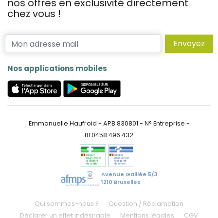
nos offres en exclusivité directement
chez vous !
Envoyez
Nos applications mobiles
Emmanuelle Haufroid - APB 830801 - N° Entreprise -
BE0458.496.432
Avenue Galilée 5/3
1210 Bruxelles
Qui sommes-nous ?
Question / Réclamation
Déclarer un effet indésirable
Mentions légales
CGV