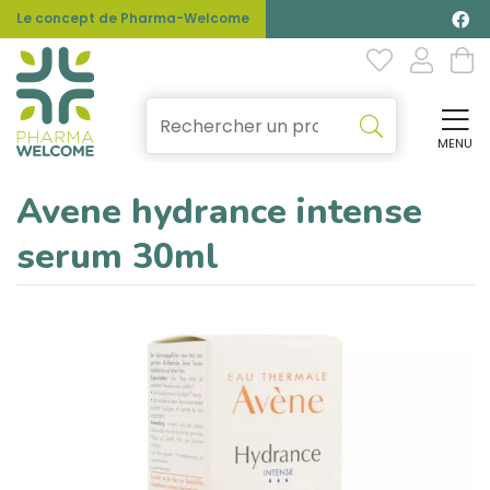
Le concept de Pharma-Welcome
MENU
Affi
Avene hydrance intense
serum 30ml