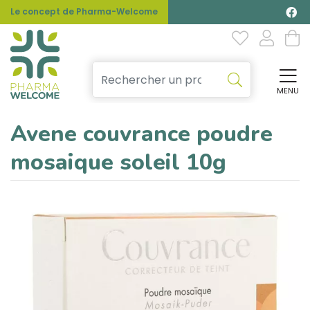
Le concept de Pharma-Welcome
MENU
Affi
Avene couvrance poudre
mosaique soleil 10g