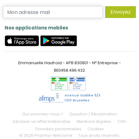
Envoyez
Nos applications mobiles
Emmanuelle Haufroid - APB 830801 - N° Entreprise -
BE0458.496.432
Avenue Galilée 5/3
1210 Bruxelles
Qui sommes-nous ?
Question / Réclamation
Déclarer un effet indésirable
Mentions légales
CGV
Données personnelles
Cookies
© 2026 Pharma-Welcome
Tous droits réservés.