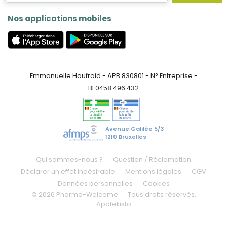
Nos applications mobiles
Emmanuelle Haufroid - APB 830801 - N° Entreprise -
BE0458.496.432
Avenue Galilée 5/3
1210 Bruxelles
Qui sommes-nous ?
Question / Réclamation
Déclarer un effet indésirable
Mentions légales
CGV
Données personnelles
Cookies
© 2026 Pharma-Welcome
Tous droits réservés.
Apotekisto