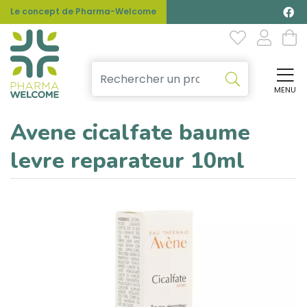
Le concept de Pharma-Welcome
MENU
Affi
Avene cicalfate baume
levre reparateur 10ml