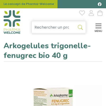
Le concept de Pharma-Welcome
MENU
Affi
Arkogelules trigonelle-
fenugrec bio 40 g