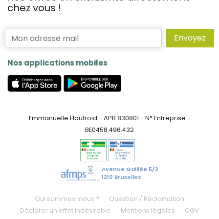
chez vous !
Envoyez
Nos applications mobiles
Emmanuelle Haufroid - APB 830801 - N° Entreprise -
BE0458.496.432
Avenue Galilée 5/3
1210 Bruxelles
Qui sommes-nous ?
Question / Réclamation
Déclarer un effet indésirable
Mentions légales
CGV