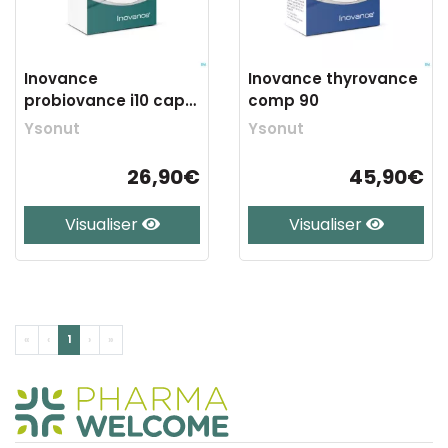
Inovance
Inovance thyrovance
probiovance i10 caps
comp 90
30 pv0357
Ysonut
Ysonut
26,90€
45,90€
Visualiser
Visualiser
«
‹
1
›
»