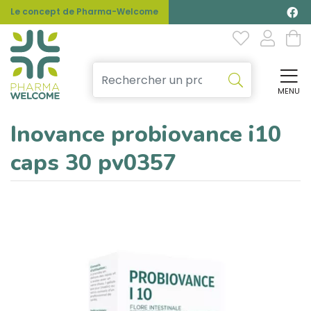
Le concept de Pharma-Welcome
MENU
Affi
Inovance probiovance i10
caps 30 pv0357