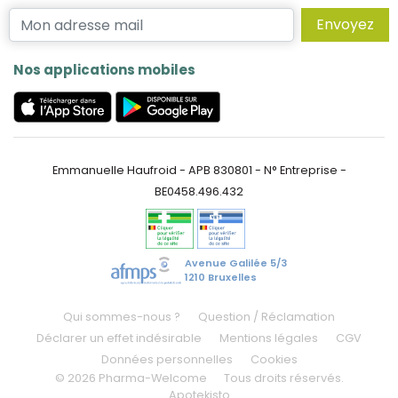
Envoyez
Nos applications mobiles
Emmanuelle Haufroid - APB 830801 - N° Entreprise -
BE0458.496.432
Avenue Galilée 5/3
1210 Bruxelles
Qui sommes-nous ?
Question / Réclamation
Déclarer un effet indésirable
Mentions légales
CGV
Données personnelles
Cookies
© 2026 Pharma-Welcome
Tous droits réservés.
Apotekisto