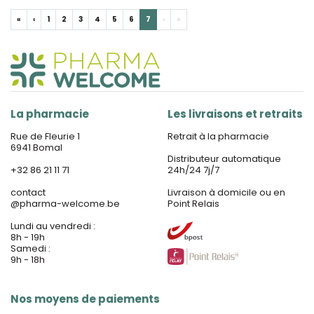
«
‹
1
2
3
4
5
6
7
›
»
La pharmacie
Les livraisons et retraits
Rue de Fleurie 1
Retrait à la pharmacie
6941 Bomal
Distributeur automatique
+32 86 21 11 71
24h/24 7j/7
contact
Livraison à domicile ou en
@
pharma-welcome.be
Point Relais
Lundi au vendredi :
8h - 19h
Samedi :
9h - 18h
Nos moyens de paiements