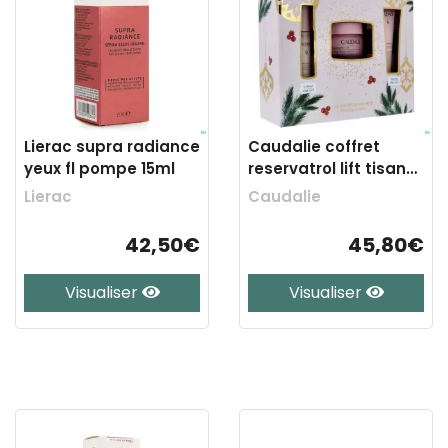
Lierac supra radiance
Caudalie coffret
yeux fl pompe 15ml
reservatrol lift tisane
nuit noel
Lierac
Caudalie
42,50€
45,80€
Visualiser
Visualiser