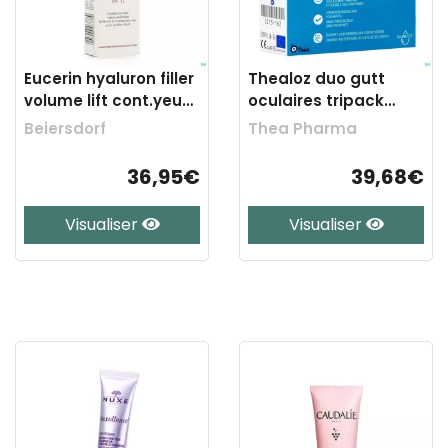
Eucerin hyaluron filler
Thealoz duo gutt
volume lift cont.yeux
oculaires tripack
15ml
3x10ml
Beiersdorf
Thea Pharma
36,95€
39,68€
Visualiser
Visualiser