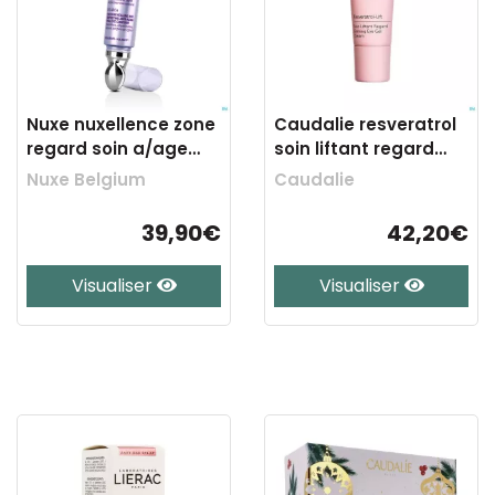
Nuxe nuxellence zone
Caudalie resveratrol
regard soin a/age
soin liftant regard
yeux 15ml
15ml nf
Nuxe Belgium
Caudalie
39,90€
42,20€
Visualiser
Visualiser