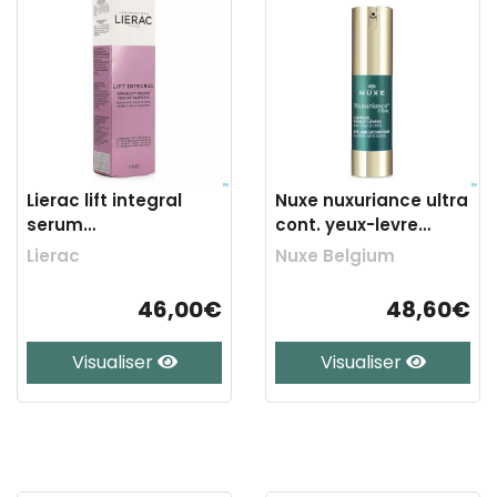
Lierac lift integral
Nuxe nuxuriance ultra
serum
cont. yeux-levre
yeux&paupieres fl
a/age 15ml
Lierac
Nuxe Belgium
15ml
46,00€
48,60€
Visualiser
Visualiser