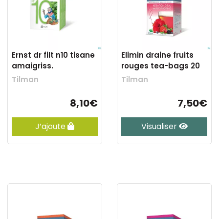
Ernst dr filt n10 tisane
Elimin draine fruits
amaigriss.
rouges tea-bags 20
Tilman
Tilman
8,10€
7,50€
J’ajoute
Visualiser