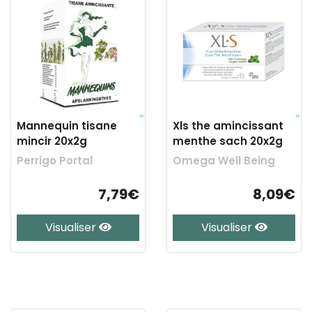
Mannequin tisane
Xls the amincissant
mincir 20x2g
menthe sach 20x2g
Perrigo Portal
Omega Well Being
7,79€
8,09€
Visualiser
Visualiser