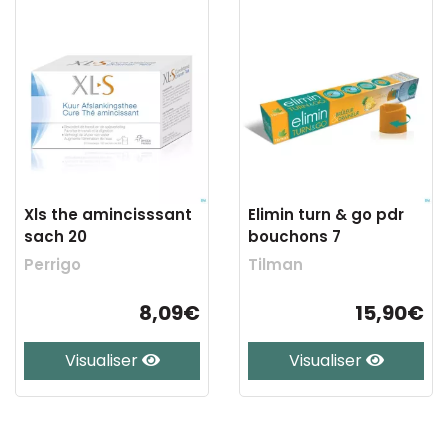
Xls the amincisssant
Elimin turn & go pdr
sach 20
bouchons 7
Perrigo
Tilman
8,09€
15,90€
Visualiser
Visualiser