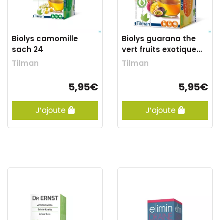
Biolys camomille
Biolys guarana the
sach 24
vert fruits exotique
sach 24
Tilman
Tilman
5,95€
5,95€
J’ajoute
J’ajoute