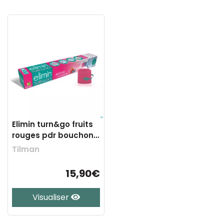
Elimin turn&go fruits
rouges pdr bouchons
7
Tilman
15,90€
Visualiser