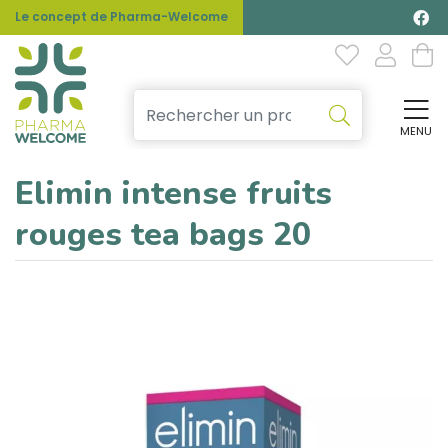
Le concept de Pharma-Welcome
MENU
Affi
Elimin intense fruits
rouges tea bags 20