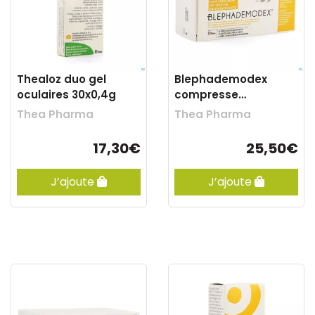
Thealoz duo gel
Blephademodex
oculaires 30x0,4g
compresse
nettoyante yeux 30
Thea Pharma
Thea Pharma
17,30€
25,50€
J’ajoute
J’ajoute