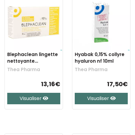
Blephaclean lingette
Hyabak 0,15% collyre
nettoyante
hyaluron nf 10ml
impreg.paupiere 20
Thea Pharma
Thea Pharma
13,16€
17,50€
Visualiser
Visualiser