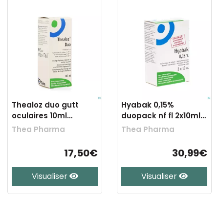
Thealoz duo gutt
Hyabak 0,15%
oculaires 10ml
duopack nf fl 2x10ml
rempl.2506780
rempl.2879617
Thea Pharma
Thea Pharma
17,50€
30,99€
Visualiser
Visualiser