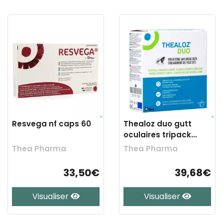
Resvega nf caps 60
Thealoz duo gutt
oculaires tripack
3x10ml
Thea Pharma
Thea Pharma
33,50€
39,68€
Visualiser
Visualiser