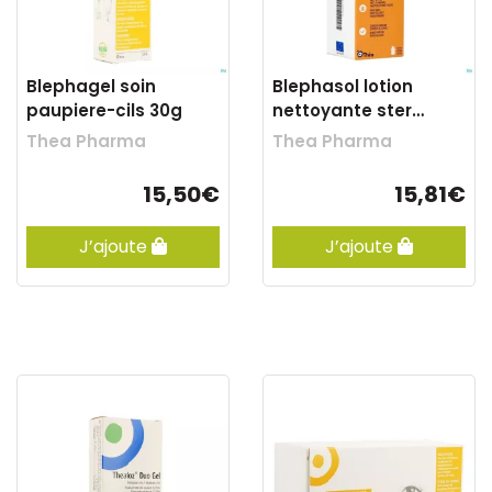
Blephagel soin
Blephasol lotion
paupiere-cils 30g
nettoyante ster
paupieres 100ml
Thea Pharma
Thea Pharma
15,50€
15,81€
J’ajoute
J’ajoute