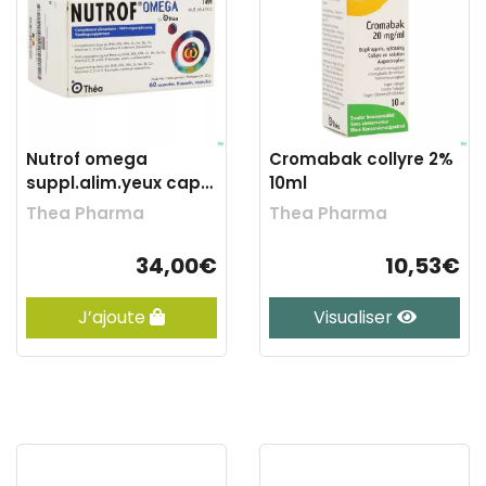
Nutrof omega
Cromabak collyre 2%
suppl.alim.yeux caps
10ml
60
Thea Pharma
Thea Pharma
34,00€
10,53€
J’ajoute
Visualiser