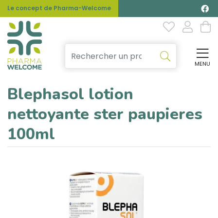
Le concept de Pharma-Welcome
MENU
Affi
Blephasol lotion
nettoyante ster paupieres
100ml