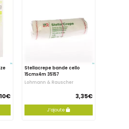
aze
Stellacrepe bande cello
15cmx4m 35157
Lohmann & Rauscher
,10€
3,35€
J’ajoute