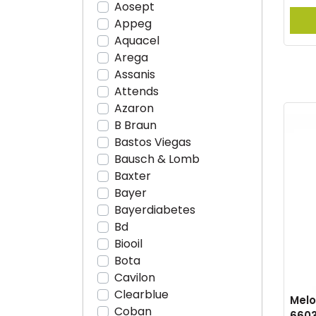
Aosept
Appeg
Aquacel
Arega
Assanis
Attends
Azaron
B Braun
Bastos Viegas
Bausch & Lomb
Baxter
Bayer
Bayerdiabetes
Bd
Biooil
Bota
Cavilon
Clearblue
Melo
Coban
660