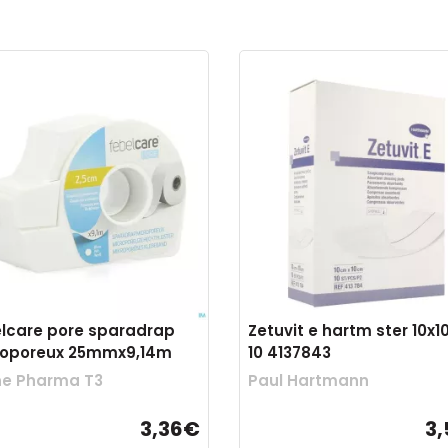
lcare pore sparadrap
Zetuvit e hartm ster 10x
roporeux 25mmx9,14m
10 4137843
ne Pharma T3
Paul Hartmann
3,36€
3