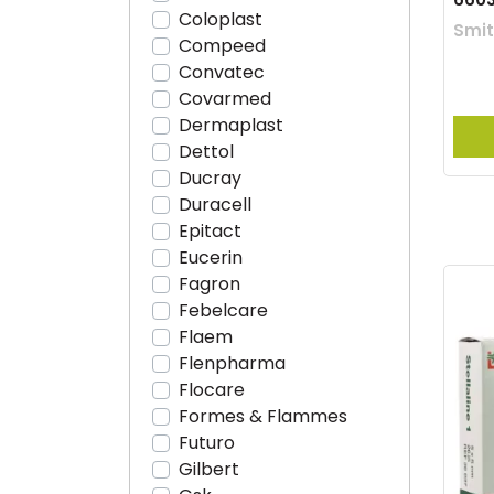
Coloplast
Smi
Compeed
Convatec
Covarmed
Dermaplast
Dettol
Ducray
Duracell
Epitact
Eucerin
Fagron
Febelcare
Flaem
Flenpharma
Flocare
Formes & Flammes
Futuro
Gilbert