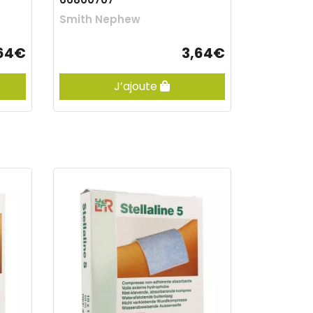
Smith Nephew
64€
3,64€
J’ajoute