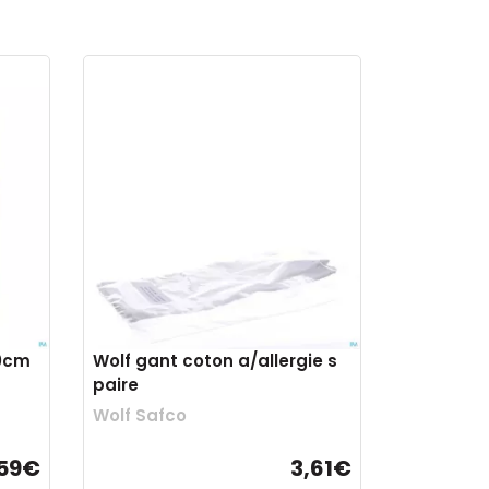
10cm
Wolf gant coton a/allergie s
paire
Wolf Safco
,59€
3,61€