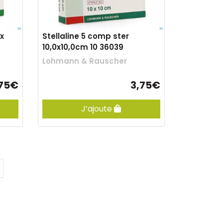
5x
Stellaline 5 comp ster
10,0x10,0cm 10 36039
Lohmann & Rauscher
,75€
3,75€
J’ajoute