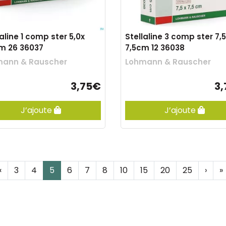
laline 1 comp ster 5,0x
Stellaline 3 comp ster 7,
m 26 36037
7,5cm 12 36038
mann & Rauscher
Lohmann & Rauscher
3,75€
3
J’ajoute
J’ajoute
‹
3
4
5
6
7
8
10
15
20
25
›
»