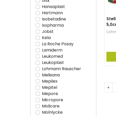
Gsk
Hansaplast
Hartmann
Stel
Isobetadine
5,0c
Ixxpharma
Jobst
Loh
Kela
La Roche Posay
Lamiderm
Leukomed
Leukoplast
Lohmann Rauscher
Melisana
Mepilex
«
Mepitel
Mepore
Micropore
Molicare
Molnlycke