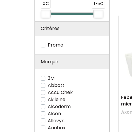
0€
175€
Critères
Promo
Marque
3M
Abbott
Accu Chek
Febe
Akileine
mic
Alcoderm
Axo
Alcon
Allevyn
Anabox