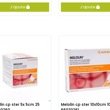
J’ajoute
J’ajoute
lin cp ster 5x 5cm 25
Melolin cp ster 10x10cm 1
30260
66030261