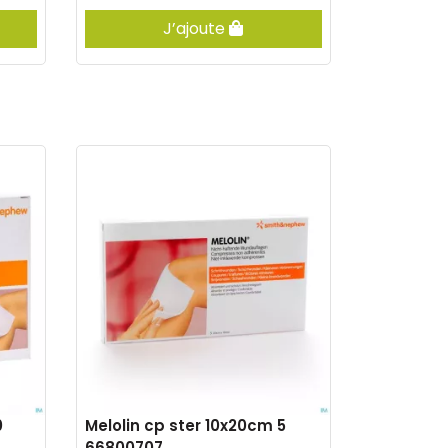
J’ajoute
0
Melolin cp ster 10x20cm 5
66800707