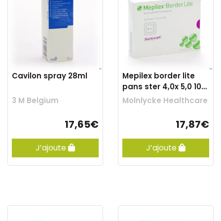
Cavilon spray 28ml
Mepilex border lite
pans ster 4,0x 5,0 10
281000
3 M Belgium
Molnlycke Healthcare
17,65€
17,87€
J’ajoute
J’ajoute