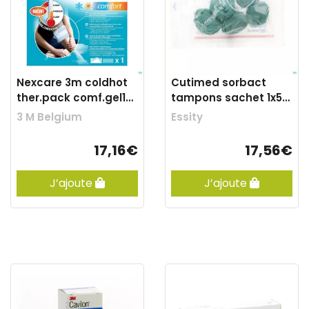
Nexcare 3m coldhot
Cutimed sorbact
ther.pack comf.gel1
tampons sachet 1x5
n1571ti-dab
7216800
3 M Belgium
Essity
17,16€
17,56€
J’ajoute
J’ajoute