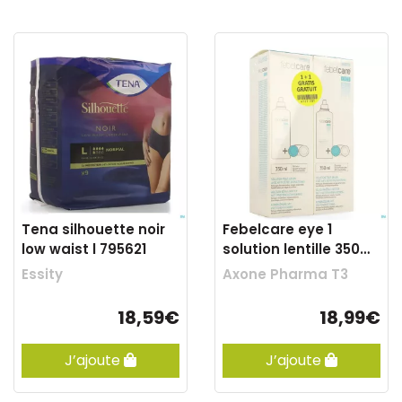
Tena silhouette noir
Febelcare eye 1
low waist l 795621
solution lentille 350ml
1+1 grat.
Essity
Axone Pharma T3
18,59€
18,99€
J’ajoute
J’ajoute