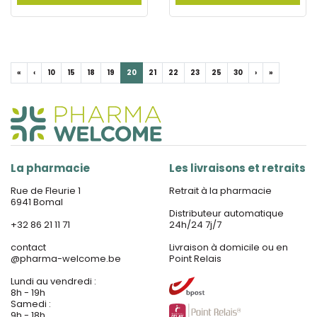
«
‹
10
15
18
19
20
21
22
23
25
30
›
»
La pharmacie
Les livraisons et retraits
Rue de Fleurie 1
Retrait à la pharmacie
6941 Bomal
Distributeur automatique
+32 86 21 11 71
24h/24 7j/7
contact
Livraison à domicile ou en
@
pharma-welcome.be
Point Relais
Lundi au vendredi :
8h - 19h
Samedi :
9h - 18h