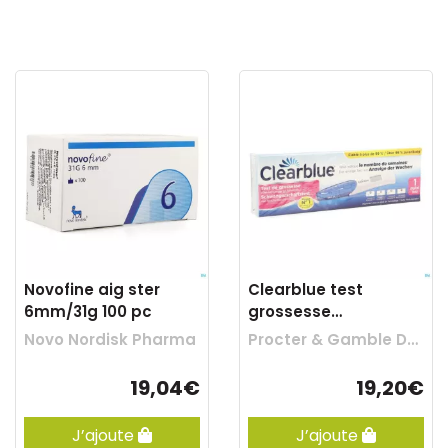
Novofine aig ster
Clearblue test
6mm/31g 100 pc
grossesse
conception indicator
Novo Nordisk Pharma
Procter & Gamble Dce
1
19,04€
19,20€
J’ajoute
J’ajoute