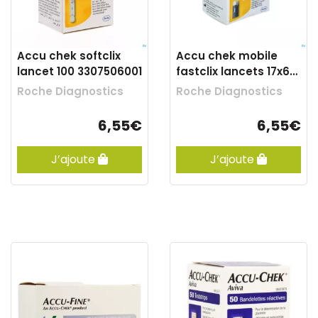
Accu chek softclix
Accu chek mobile
lancet 100 3307506001
fastclix lancets 17x6
5208475001
Roche Diagnostics
Roche Diagnostics
6,55€
6,55€
J’ajoute
J’ajoute