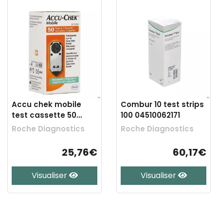
Accu chek mobile
Combur 10 test strips
test cassette 50
100 04510062171
tests 7141254171
Roche Diagnostics
Roche Diagnostics
25,76€
60,17€
Visualiser
Visualiser