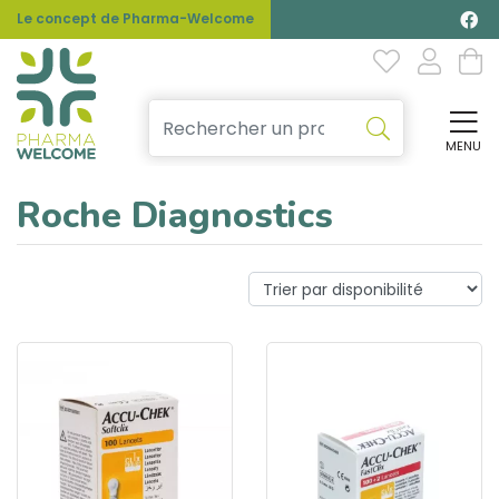
Le concept de Pharma-Welcome
MENU
Affi
Roche Diagnostics