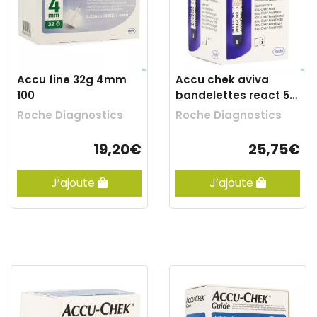
Accu fine 32g 4mm
Accu chek aviva
100
bandelettes react 50
6453970054
Roche Diagnostics
Roche Diagnostics
19,20€
25,75€
J’ajoute
J’ajoute