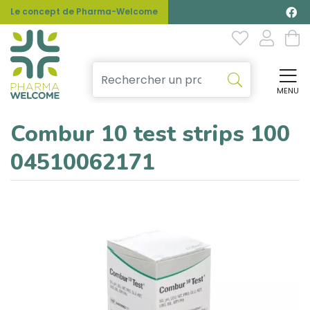
Le concept de Pharma-Welcome
MENU
Affi
Combur 10 test strips 100
04510062171