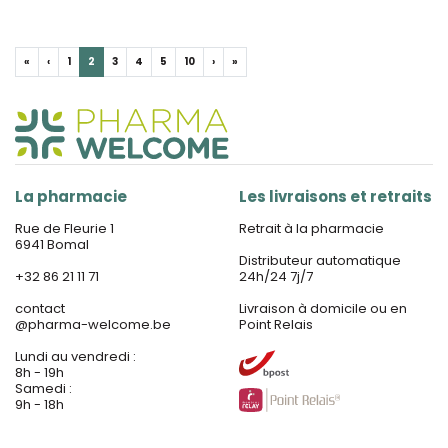
«
‹
1
2
3
4
5
10
›
»
La pharmacie
Les livraisons et retraits
Rue de Fleurie 1
Retrait à la pharmacie
6941 Bomal
Distributeur automatique
+32 86 21 11 71
24h/24 7j/7
contact
Livraison à domicile ou en
@
pharma-welcome.be
Point Relais
Lundi au vendredi :
8h - 19h
Samedi :
9h - 18h