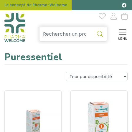
Le concept de Pharma-Welcome
MENU
Affi
Puressentiel