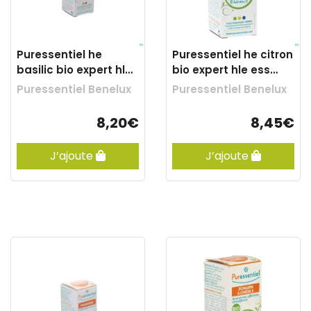
Puressentiel he
Puressentiel he citron
basilic bio expert hle
bio expert hle ess
ess 5ml
10ml
Puressentiel Benelux
Puressentiel Benelux
8,20€
8,45€
J’ajoute
J’ajoute