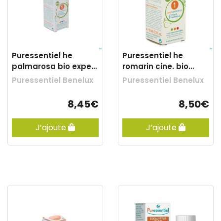
Puressentiel he
Puressentiel he
palmarosa bio expert
romarin cine. bio
hle ess 10ml
exp.hle ess 10ml
Puressentiel Benelux
Puressentiel Benelux
8,45€
8,50€
J’ajoute
J’ajoute