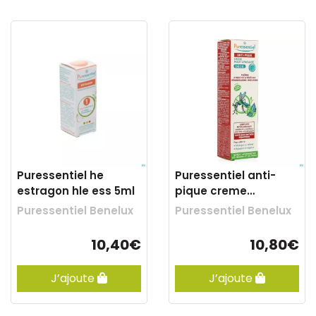
Puressentiel he
Puressentiel anti-
estragon hle ess 5ml
pique creme
apaisante bebe 30ml
Puressentiel Benelux
Puressentiel Benelux
10,40€
10,80€
J’ajoute
J’ajoute