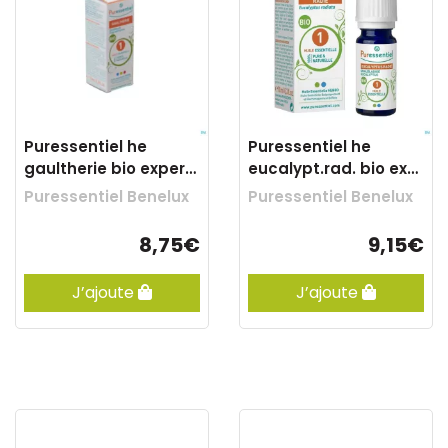
Puressentiel he
Puressentiel he
gaultherie bio expert
eucalypt.rad. bio exp.
hle ess 10ml
hle ess10ml
Puressentiel Benelux
Puressentiel Benelux
8,75€
9,15€
J’ajoute
J’ajoute