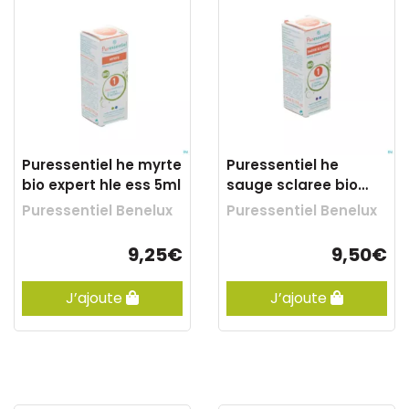
Puressentiel he myrte
Puressentiel he
bio expert hle ess 5ml
sauge sclaree bio
exp. hle ess 5ml
Puressentiel Benelux
Puressentiel Benelux
9,25€
9,50€
J’ajoute
J’ajoute