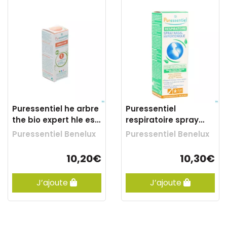
Puressentiel he arbre
Puressentiel
the bio expert hle ess
respiratoire spray
10ml
nasal 15ml
Puressentiel Benelux
Puressentiel Benelux
10,20€
10,30€
J’ajoute
J’ajoute