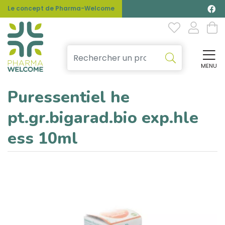
Le concept de Pharma-Welcome
MENU
Affi
Puressentiel he
pt.gr.bigarad.bio exp.hle
ess 10ml