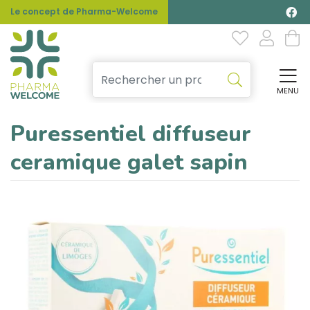
Le concept de Pharma-Welcome
MENU
Affi
Puressentiel diffuseur
ceramique galet sapin