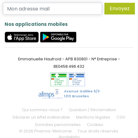
Envoyez
Nos applications mobiles
Emmanuelle Haufroid - APB 830801 - N° Entreprise -
BE0458.496.432
Avenue Galilée 5/3
1210 Bruxelles
Qui sommes-nous ?
Question / Réclamation
Déclarer un effet indésirable
Mentions légales
CGV
Données personnelles
Cookies
© 2026 Pharma-Welcome
Tous droits réservés.
Apotekisto