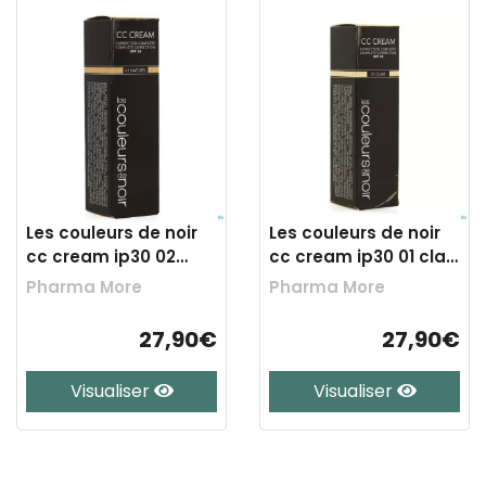
Les couleurs de noir
Les couleurs de noir
cc cream ip30 02
cc cream ip30 01 clair
naturel 30ml
30ml
Pharma More
Pharma More
27,90€
27,90€
Visualiser
Visualiser