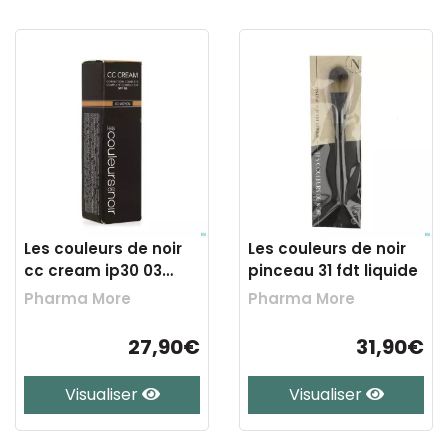
Les couleurs de noir
Les couleurs de noir
cc cream ip30 03
pinceau 31 fdt liquide
moyen 30ml
Pharma More
Pharma More
27,90€
31,90€
Visualiser
Visualiser