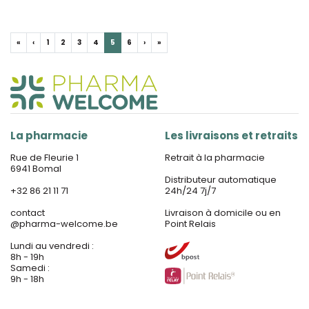
«
‹
1
2
3
4
5
6
›
»
La pharmacie
Les livraisons et retraits
Rue de Fleurie 1
Retrait à la pharmacie
6941 Bomal
Distributeur automatique
+32 86 21 11 71
24h/24 7j/7
contact
Livraison à domicile ou en
@
pharma-welcome.be
Point Relais
Lundi au vendredi :
8h - 19h
Samedi :
9h - 18h