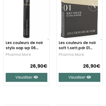
Les couleurs de noir
Les couleurs de noir
stylo oap wp 06
soft t.sett.pdr 01
burned cedar
beige 9,5g
Pharma More
Pharma More
26,90€
26,90€
Visualiser
Visualiser