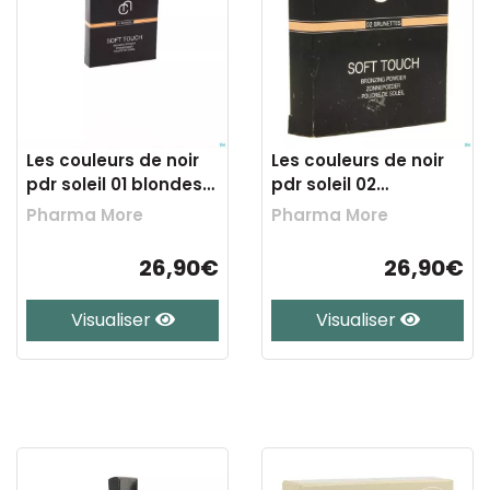
Les couleurs de noir
Les couleurs de noir
pdr soleil 01 blondes
pdr soleil 02
9,5g
brunettes 9,5g
Pharma More
Pharma More
26,90€
26,90€
Visualiser
Visualiser