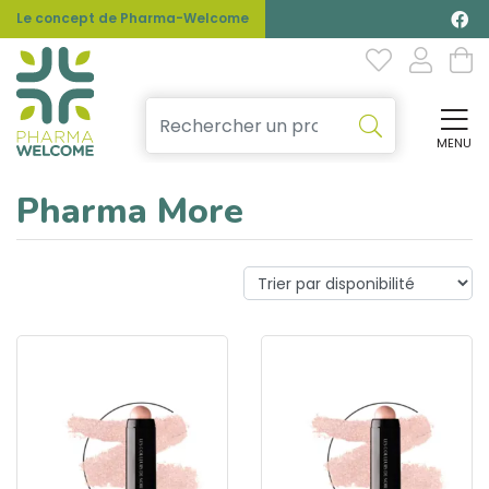
Le concept de Pharma-Welcome
MENU
Affi
Pharma More