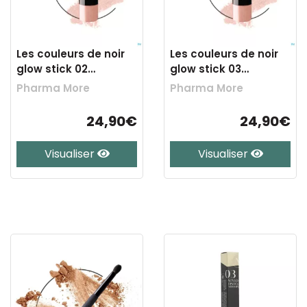
Les couleurs de noir
Les couleurs de noir
glow stick 02
glow stick 03
peach&gold 5,8g
pink&pearly5,8g
Pharma More
Pharma More
24,90€
24,90€
Visualiser
Visualiser