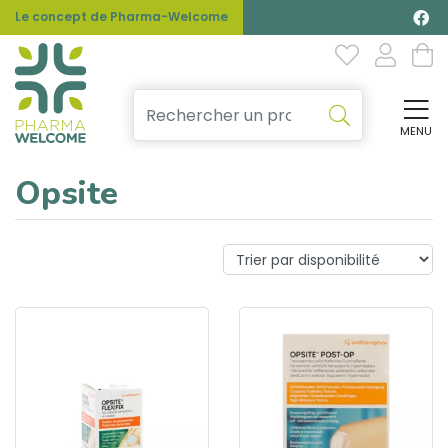
Le concept de Pharma-Welcome
MENU
Affi
Opsite