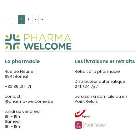
«
‹
1
2
›
»
La pharmacie
Les livraisons et retraits
Rue de Fleurie 1
Retrait à la pharmacie
6941 Bomal
Distributeur automatique
+32 86 21 11 71
24h/24 7j/7
contact
Livraison à domicile ou en
@
pharma-welcome.be
Point Relais
Lundi au vendredi :
8h - 19h
Samedi :
9h - 18h