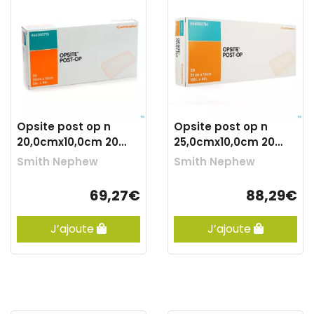
Opsite post op n
Opsite post op n
20,0cmx10,0cm 20
25,0cmx10,0cm 20
66000713
66000714
Smith Nephew
Smith Nephew
69,27€
88,29€
J’ajoute
J’ajoute