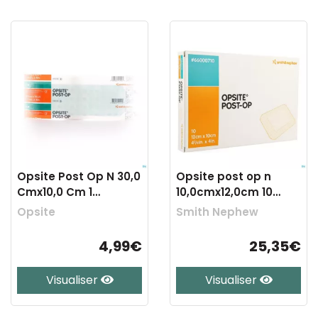
Opsite Post Op N 30,0
Opsite post op n
Cmx10,0 Cm 1
10,0cmx12,0cm 10
66000715
66000710
Opsite
Smith Nephew
4,99€
25,35€
Visualiser
Visualiser