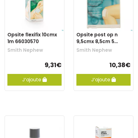
Opsite flexifix 10cmx
Opsite post op n
1m 66030570
9,5cmx 8,5cm 5
66030314
Smith Nephew
Smith Nephew
9,31€
10,38€
J’ajoute
J’ajoute