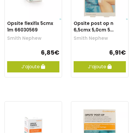
Opsite flexifix 5cmx
Opsite post op n
1m 66030569
6,5cmx 5,0cm 5
66030313
Smith Nephew
Smith Nephew
6,85€
6,91€
J’ajoute
J’ajoute